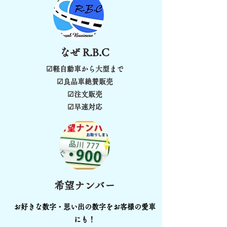
なぜ R.B.C
​☑軽自動車から大型まで
​☑良品車絶賛販売
☑注文販売
☑早速対応
​希望ナンバー
お好きな数字・思い出の数字をお客様の愛車
にも！